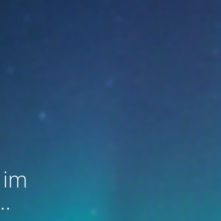
 im
..