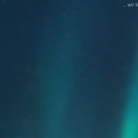
... wi